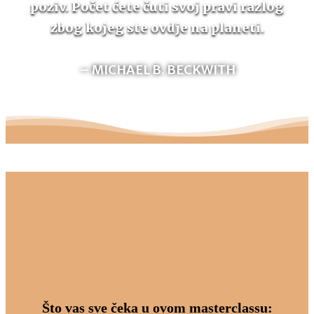
poziv. Počet ćete čuti svoj pravi razlog
zbog kojeg ste ovdje na planeti.
– MICHAEL B. BECKWITH
Što vas sve čeka u ovom masterclassu: