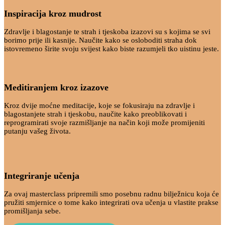
Inspiracija kroz mudrost
Zdravlje i blagostanje te strah i tjeskoba izazovi su s kojima se svi
borimo prije ili kasnije. Naučite kako se osloboditi straha dok
istovremeno širite svoju svijest kako biste razumjeli tko uistinu jeste.
Meditiranjem kroz izazove
Kroz dvije moćne meditacije, koje se fokusiraju na zdravlje i
blagostanjete strah i tjeskobu, naučite kako preoblikovati i
reprogramirati svoje razmišljanje na način koji može promijeniti
putanju vašeg života.
Integriranje učenja
Za ovaj masterclass pripremili smo posebnu radnu bilježnicu koja će
pružiti smjernice o tome kako integrirati ova učenja u vlastite prakse
promišljanja sebe.