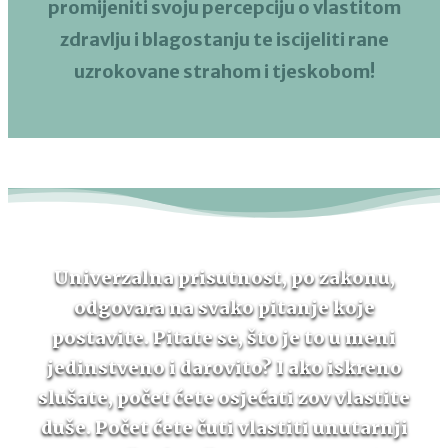
promijeniti svoju percepciju o vlastitom
zdravlju i blagostanju te iscijeliti rane
uzrokovane strahom i tjeskobom!
Univerzalna prisutnost, po zakonu,
odgovara na svako pitanje koje
postavite. Pitate se, što je to u meni
jedinstveno i darovito? I ako iskreno
slušate, počet ćete osjećati zov vlastite
duše. Počet ćete čuti vlastiti unutarnji