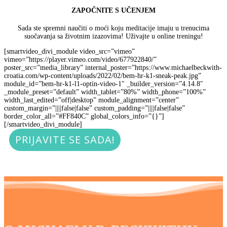
ZAPOČNITE S UČENJEM
Sada ste spremni naučiti o moći koju meditacije imaju u trenucima
suočavanja sa životnim izazovima! Uživajte u online treningu!
[smartvideo_divi_module video_src=”vimeo”
vimeo=”https://player.vimeo.com/video/677922840/”
poster_src=”media_library” internal_poster=”https://www.michaelbeckwith-
croatia.com/wp-content/uploads/2022/02/bem-hr-k1-sneak-peak.jpg”
module_id=”bem-hr-k1-l1-optin-video-1″ _builder_version=”4.14.8″
_module_preset=”default” width_tablet=”80%” width_phone=”100%”
width_last_edited=”off|desktop” module_alignment=”center”
custom_margin=”||||false|false” custom_padding=”||||false|false”
border_color_all=”#FF840C” global_colors_info=”{}”]
[/smartvideo_divi_module]
PRIJAVITE SE SADA!