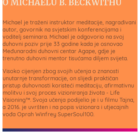
O
MICHAELU B. BECKWITHU
Michael je traženi instruktor meditacije, nagrađivani
autor, govornik na svjetskim konferencijama i
voditelj seminara. Michael je odgovorio na svoj
duhovni poziv prije 33 godine kada je osnovao
Međunarodni duhovni centar Agape, gdje je
trenutno duhovni mentor tisućama diljem svijeta.
Visoko cijenjen zbog svojih učenja o znanosti
unutarnje transformacije, on slijedi praktičan
pristup duhovnosti koristeći meditaciju, afirmativnu
molitvu i svoj proces vizioniranja života - Life
Visioning™. Svoja učenja podijelio je i u filmu Tajna,
a 2016. je uvršten i na popis vizionara i utjecajnih
vođa Oprah Winfrey SuperSoul100.