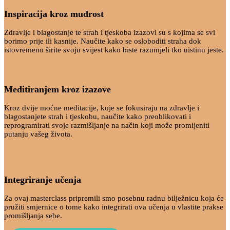
Inspiracija kroz mudrost
Zdravlje i blagostanje te strah i tjeskoba izazovi su s kojima se svi
borimo prije ili kasnije. Naučite kako se osloboditi straha dok
istovremeno širite svoju svijest kako biste razumjeli tko uistinu jeste.
Meditiranjem kroz izazove
Kroz dvije moćne meditacije, koje se fokusiraju na zdravlje i
blagostanjete strah i tjeskobu, naučite kako preoblikovati i
reprogramirati svoje razmišljanje na način koji može promijeniti
putanju vašeg života.
Integriranje učenja
Za ovaj masterclass pripremili smo posebnu radnu bilježnicu koja će
pružiti smjernice o tome kako integrirati ova učenja u vlastite prakse
promišljanja sebe.