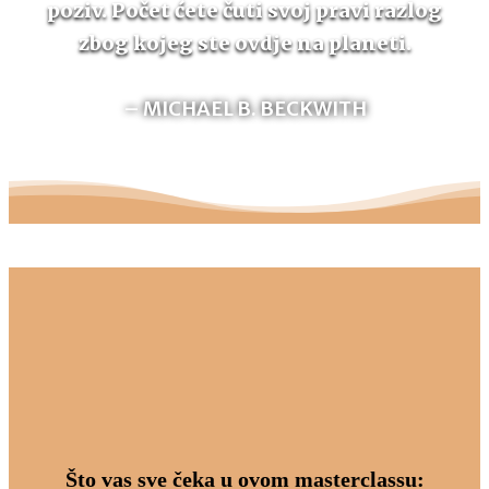
poziv. Počet ćete čuti svoj pravi razlog
zbog kojeg ste ovdje na planeti.
– MICHAEL B. BECKWITH
Što vas sve čeka u ovom masterclassu: