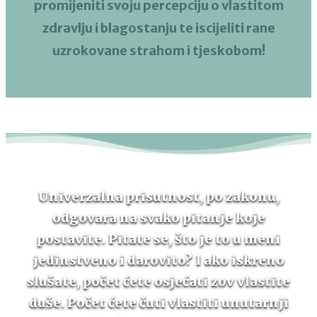
promijeniti svoju percepciju o vlastitom
zdravlju i blagostanju te iscijeliti rane
uzrokovane strahom i tjeskobom!
Univerzalna prisutnost, po zakonu,
odgovara na svako pitanje koje
postavite. Pitate se, što je to u meni
jedinstveno i darovito? I ako iskreno
slušate, počet ćete osjećati zov vlastite
duše. Počet ćete čuti vlastiti unutarnji