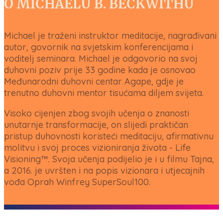
O
MICHAELU B. BECKWITHU
Michael je traženi instruktor meditacije, nagrađivani
autor, govornik na svjetskim konferencijama i
voditelj seminara. Michael je odgovorio na svoj
duhovni poziv prije 33 godine kada je osnovao
Međunarodni duhovni centar Agape, gdje je
trenutno duhovni mentor tisućama diljem svijeta.
Visoko cijenjen zbog svojih učenja o znanosti
unutarnje transformacije, on slijedi praktičan
pristup duhovnosti koristeći meditaciju, afirmativnu
molitvu i svoj proces vizioniranja života - Life
Visioning™. Svoja učenja podijelio je i u filmu Tajna,
a 2016. je uvršten i na popis vizionara i utjecajnih
vođa Oprah Winfrey SuperSoul100.