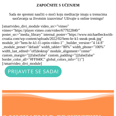
ZAPOČNITE S UČENJEM
Sada ste spremni naučiti o moći koju meditacije imaju u trenucima
suočavanja sa životnim izazovima! Uživajte u online treningu!
[smartvideo_divi_module video_src=”vimeo”
vimeo=”https://player.vimeo.com/video/677922840/”
poster_src=”media_library” internal_poster=”https://www.michaelbeckwith-
croatia.com/wp-content/uploads/2022/02/bem-hr-k1-sneak-peak.jpg”
module_id=”bem-hr-k1-l1-optin-video-1″ _builder_version=”4.14.8″
_module_preset=”default” width_tablet=”80%” width_phone=”100%”
width_last_edited=”off|desktop” module_alignment=”center”
custom_margin=”||||false|false” custom_padding=”||||false|false”
border_color_all=”#FF840C” global_colors_info=”{}”]
[/smartvideo_divi_module]
PRIJAVITE SE SADA!